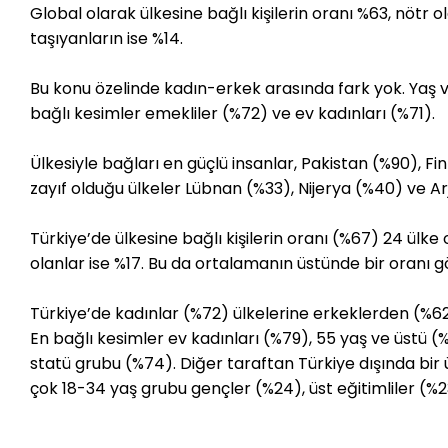
Global olarak ülkesine bağlı kişilerin oranı %63, nötr ol
taşıyanların ise %14.
Bu konu özelinde kadın-erkek arasında fark yok. Yaş ve
bağlı kesimler emekliler (%72) ve ev kadınları (%71).
Ülkesiyle bağları en güçlü insanlar, Pakistan (%90), 
zayıf olduğu ülkeler Lübnan (%33), Nijerya (%40) ve Ar
Türkiye’de ülkesine bağlı kişilerin oranı (%67) 24 ülk
olanlar ise %17. Bu da ortalamanın üstünde bir oranı g
Türkiye’de kadınlar (%72) ülkelerine erkeklerden (%62)
En bağlı kesimler ev kadınları (%79), 55 yaş ve üstü 
statü grubu (%74). Diğer taraftan Türkiye dışında bir
çok 18-34 yaş grubu gençler (%24), üst eğitimliler (%