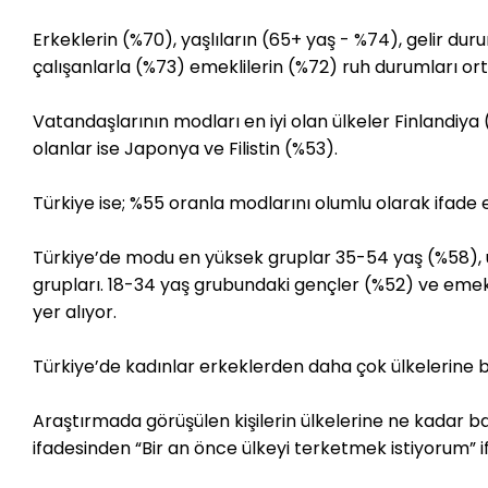
Erkeklerin (%70), yaşlıların (65+ yaş - %74), gelir dur
çalışanlarla (%73) emeklilerin (%72) ruh durumları or
Vatandaşlarının modları en iyi olan ülkeler Finlandi
olanlar ise Japonya ve Filistin (%53).
Türkiye ise; %55 oranla modlarını olumlu olarak ifade
Türkiye’de modu en yüksek gruplar 35-54 yaş (%58),
grupları. 18-34 yaş grubundaki gençler (%52) ve emek
yer alıyor.
Türkiye’de kadınlar erkeklerden daha çok ülkelerine b
Araştırmada görüşülen kişilerin ülkelerine ne kadar ba
ifadesinden “Bir an önce ülkeyi terketmek istiyorum” i