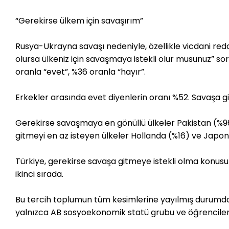
“Gerekirse ülkem için savaşırım”
Rusya-Ukrayna savaşı nedeniyle, özellikle vicdani redc
olursa ülkeniz için savaşmaya istekli olur musunuz” s
oranla “evet”, %36 oranla “hayır”.
Erkekler arasında evet diyenlerin oranı %52. Savaşa git
Gerekirse savaşmaya en gönüllü ülkeler Pakistan (%9
gitmeyi en az isteyen ülkeler Hollanda (%16) ve Japony
Türkiye, gerekirse savaşa gitmeye istekli olma konus
ikinci sırada.
Bu tercih toplumun tüm kesimlerine yayılmış durumda. H
yalnızca AB sosyoekonomik statü grubu ve öğrenci