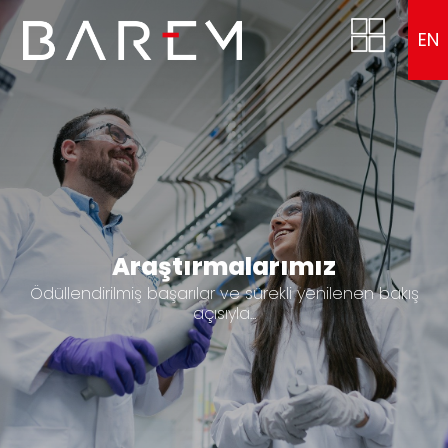
EN
Araştırmalarımız
Ödüllendirilmiş başarılar ve sürekli yenilenen bakış
açısıyla...