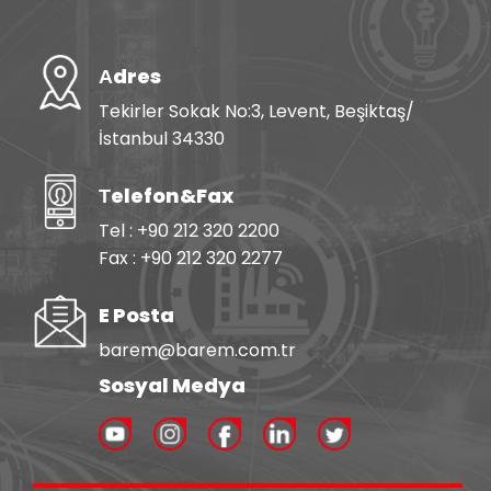
Аdres
Tekirler Sokak No:3, Levent, Beşiktaş/
İstanbul 34330
Тelefon&Fax
Tel : +90 212 320 2200
Fax : +90 212 320 2277
E Posta
barem@barem.com.tr
Sosyal Medya