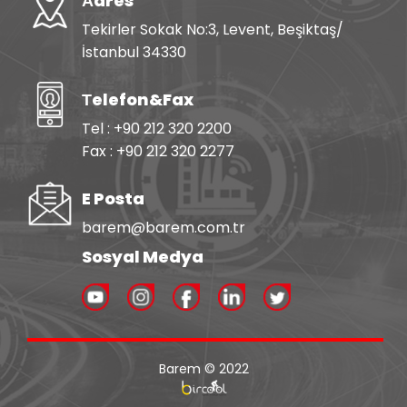
Аdres
Tekirler Sokak No:3, Levent, Beşiktaş/
İstanbul 34330
Тelefon&Fax
Tel : +90 212 320 2200
Fax : +90 212 320 2277
E Posta
barem@barem.com.tr
Sosyal Medya
Barem © 2022