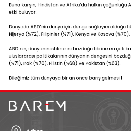
Buna karşın, Hindistan ve Afrika’da halkın çoğunluğu A
etki buluyor.
Dünyada ABD’nin dünya için denge sağlayıcı olduğu fi
Nijerya (%72), Filipinler (%71), Kenya ve Kosova (%70)
ABD’nin, dünyanın istikrarını bozduğu fikrine en çok k
uluslararası politikalarının dünyanın dengesini bozduğ
(%71), Irak (%70), Filistin (%68) ve Pakistan (%63).
Dileğimiz tüm dünyaya bir an önce barış gelmesi !