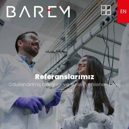
EN
Referanslarımız
Ödüllendirilmiş başarılar ve sürekli yenilenen bakış
açısıyla...