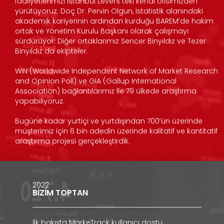
faaliyetlerimizi İstanbul Levent’teki kendi ofisimizden
yürütüyoruz. Doç Dr. Pervin Olgun, istatistik alanındaki
akademik kariyerinin ardından kurduğu BAREM’de hakim
ortak ve Yönetim Kurulu Başkanı olarak çalışmayı
sürdürüyor. Diğer ortaklarımız Sencer Binyıldız ve Tezer
Binyıldız da ekipteler.
WIN (Worldwide Independent Network of Market Research
and Opinion Poll) ve GIA (Gallup International
Association) bağlantılarımız ile 79 ülkede araştırma
yapabiliyoruz.
Bugüne kadar yurtiçi ve yurtdışından 700’ün üzerinde
müşterimiz için 6 bin adedin üzerinde kalitatif ve kantitatif
araştırma projesi gerçekleştirdik.
2022
BİZİM TOPTAN
İlk bakışta MarkeTrack kullanıcı dostu