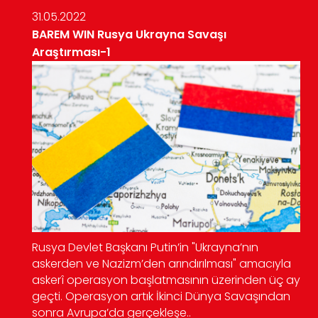
31.05.2022
BAREM WIN Rusya Ukrayna Savaşı
Araştırması-1
Rusya Devlet Başkanı Putin’in "Ukrayna’nın
askerden ve Nazizm’den arındırılması" amacıyla
askerî operasyon başlatmasının üzerinden üç ay
geçti. Operasyon artık İkinci Dünya Savaşından
sonra Avrupa’da gerçekleşe..