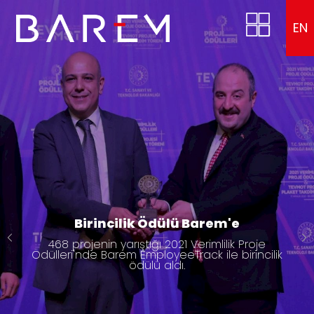
EN
Birincilik Ödülü Barem'e
468 projenin yarıştığı 2021 Verimlilik Proje
Ödülleri'nde Barem EmployeeTrack ile birincilik
ödülü aldı.