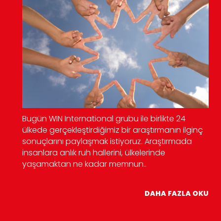
Bugün WIN International grubu ile birlikte 24
ülkede gerçekleştirdiğimiz bir araştırmanın ilginç
sonuçlarını paylaşmak istiyoruz. Araştırmada
insanlara anlık ruh hallerini, ülkelerinde
yaşamaktan ne kadar memnun..
DAHA FAZLA OKU